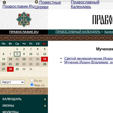
Православный
Поместные
Православие.Ru
Календарь
Церкви
ПРАВОСЛАВНЫЙ КАЛЕНДАРЬ
»
Кале
ПРАВОСЛАВИЕ.RU
Пн
Вт
Ср
Чт
Пт
Сб
Вс
Мученик
1
2
3
4
5
6
7
8
9
10
11
12
Святой великомученик Иоанн
13
14
15
16
17
18
19
Мученик Иоанн-Владимир, к
20
21
22
23
24
25
26
27
28
29
30
31
Ст. ст.
Нов. ст.
КАЛЕНДАРЬ
ИКОНЫ
МОЛИТВЫ