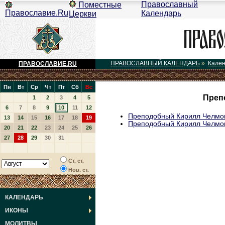
Православный
Поместные
Православие.Ru
Календарь
Церкви
ПРАВОСЛАВНЫЙ КАЛЕНДАРЬ
»
Кале
ПРАВОСЛАВИЕ.RU
Пн
Вт
Ср
Чт
Пт
Сб
Вс
Преп
1
2
3
4
5
6
7
8
9
10
11
12
Преподобный Кирилл Челмо
13
14
15
16
17
18
19
Преподобный Кирилл Челмо
20
21
22
23
24
25
26
27
28
29
30
31
Ст. ст.
Нов. ст.
КАЛЕНДАРЬ
ИКОНЫ
МОЛИТВЫ