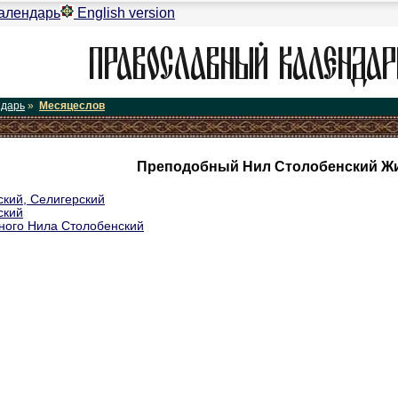
алендарь
English version
ндарь
»
Месяцеслов
Преподобный Нил Столобенский Жи
кий, Селигерский
ский
ого Нила Столобенский