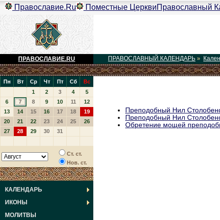
Православие.Ru
Поместные Церкви
Православный К
ПРАВОСЛАВНЫЙ КАЛЕНДАРЬ
»
Кале
ПРАВОСЛАВИЕ.RU
Пн
Вт
Ср
Чт
Пт
Сб
Вс
1
2
3
4
5
6
7
8
9
10
11
12
Преподобный Нил Столобенс
13
14
15
16
17
18
19
Преподобный Нил Столобен
20
21
22
23
24
25
26
Обретение мощей преподобн
27
28
29
30
31
Ст. ст.
Нов. ст.
КАЛЕНДАРЬ
ИКОНЫ
МОЛИТВЫ