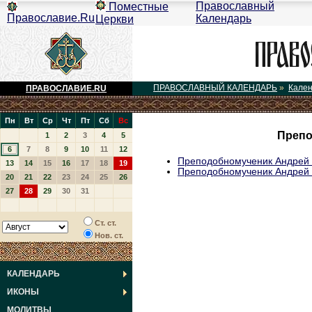
Православный
Поместные
Православие.Ru
Календарь
Церкви
ПРАВОСЛАВНЫЙ КАЛЕНДАРЬ
»
Кале
ПРАВОСЛАВИЕ.RU
Пн
Вт
Ср
Чт
Пт
Сб
Вс
Препо
1
2
3
4
5
6
7
8
9
10
11
12
Преподобномученик Андрей 
13
14
15
16
17
18
19
Преподобномученик Андрей 
20
21
22
23
24
25
26
27
28
29
30
31
Ст. ст.
Нов. ст.
КАЛЕНДАРЬ
ИКОНЫ
МОЛИТВЫ