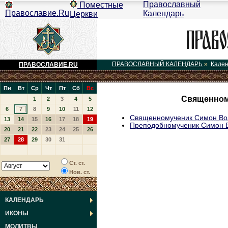
Православный
Поместные
Православие.Ru
Календарь
Церкви
ПРАВОСЛАВНЫЙ КАЛЕНДАРЬ
»
Кале
ПРАВОСЛАВИЕ.RU
Пн
Вт
Ср
Чт
Пт
Сб
Вс
Священном
1
2
3
4
5
6
7
8
9
10
11
12
Священномученик Симон Во
13
14
15
16
17
18
19
Преподобномученик Симон 
20
21
22
23
24
25
26
27
28
29
30
31
Ст. ст.
Нов. ст.
КАЛЕНДАРЬ
ИКОНЫ
МОЛИТВЫ