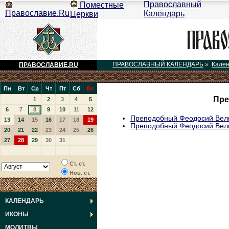
Православный
Поместные
Православие.Ru
Календарь
Церкви
ПРАВОСЛАВНЫЙ КАЛЕНДАРЬ
»
Кале
ПРАВОСЛАВИЕ.RU
Пн
Вт
Ср
Чт
Пт
Сб
Вс
Пре
1
2
3
4
5
6
7
8
9
10
11
12
Преподобный Феодосий Вел
13
14
15
16
17
18
19
Преподобный Феодосий Вел
20
21
22
23
24
25
26
27
28
29
30
31
Ст. ст.
Нов. ст.
КАЛЕНДАРЬ
ИКОНЫ
МОЛИТВЫ