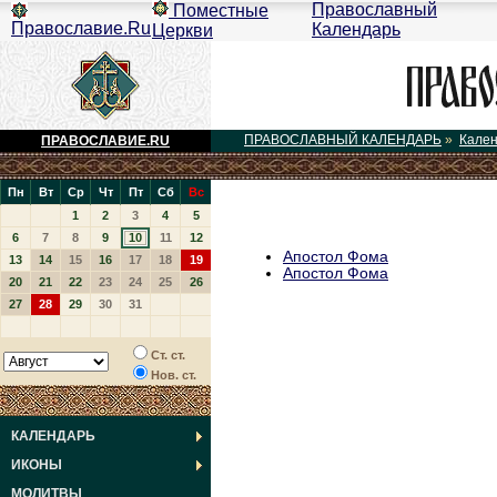
Православный
Поместные
Православие.Ru
Календарь
Церкви
ПРАВОСЛАВНЫЙ КАЛЕНДАРЬ
»
Кале
ПРАВОСЛАВИЕ.RU
Пн
Вт
Ср
Чт
Пт
Сб
Вс
1
2
3
4
5
6
7
8
9
10
11
12
Апостол Фома
13
14
15
16
17
18
19
Апостол Фома
20
21
22
23
24
25
26
27
28
29
30
31
Ст. ст.
Нов. ст.
КАЛЕНДАРЬ
ИКОНЫ
МОЛИТВЫ