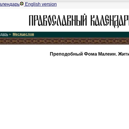
алендарь
English version
ндарь
»
Месяцеслов
Преподобный Фома Малеин. Жити