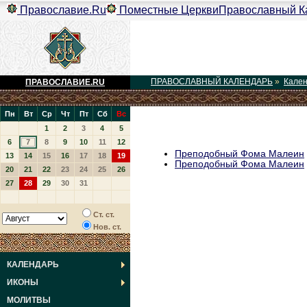
Православие.Ru
Поместные Церкви
Православный К
ПРАВОСЛАВНЫЙ КАЛЕНДАРЬ
»
Кале
ПРАВОСЛАВИЕ.RU
Пн
Вт
Ср
Чт
Пт
Сб
Вс
1
2
3
4
5
6
7
8
9
10
11
12
Преподобный Фома Малеин
13
14
15
16
17
18
19
Преподобный Фома Малеин
20
21
22
23
24
25
26
27
28
29
30
31
Ст. ст.
Нов. ст.
КАЛЕНДАРЬ
ИКОНЫ
МОЛИТВЫ