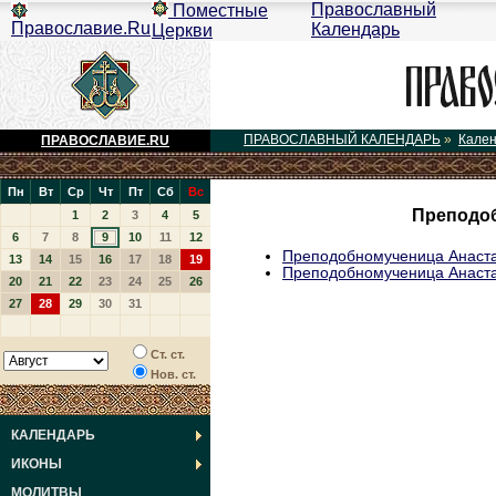
Православный
Поместные
Православие.Ru
Календарь
Церкви
ПРАВОСЛАВНЫЙ КАЛЕНДАРЬ
»
Кале
ПРАВОСЛАВИЕ.RU
Пн
Вт
Ср
Чт
Пт
Сб
Вс
Преподоб
1
2
3
4
5
6
7
8
9
10
11
12
Преподобномученица Анаст
13
14
15
16
17
18
19
Преподобномученица Анаст
20
21
22
23
24
25
26
27
28
29
30
31
Ст. ст.
Нов. ст.
КАЛЕНДАРЬ
ИКОНЫ
МОЛИТВЫ