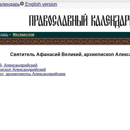
алендарь
English version
ндарь
»
Месяцеслов
Святитель Афанасий Великий, архиепископ Алекс
й, Александрийский
пископ Александрийский
лл, архиепикопы Александрийские