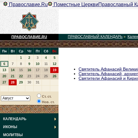
Православие.Ru
Поместные Церкви
Православный К
ПРАВОСЛАВНЫЙ КАЛЕНДАРЬ
»
Кале
ПРАВОСЛАВИЕ.RU
Пн
Вт
Ср
Чт
Пт
Сб
Вс
1
2
3
4
5
6
7
8
9
10
11
12
Святитель Афанасий Велики
13
14
15
16
17
18
19
Святитель Афанасий, архие
20
21
22
23
24
25
26
Святители Афанасий и Кири
27
28
29
30
31
Ст. ст.
Нов. ст.
КАЛЕНДАРЬ
ИКОНЫ
МОЛИТВЫ