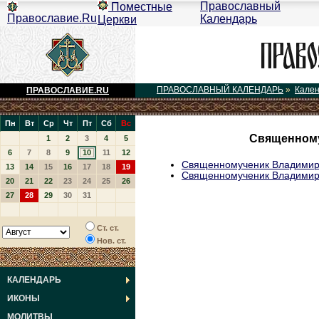
Православный
Поместные
Православие.Ru
Календарь
Церкви
ПРАВОСЛАВНЫЙ КАЛЕНДАРЬ
»
Кале
ПРАВОСЛАВИЕ.RU
Пн
Вт
Ср
Чт
Пт
Сб
Вс
Священному
1
2
3
4
5
6
7
8
9
10
11
12
Священномученик Владимир 
13
14
15
16
17
18
19
Священномученик Владимир,
20
21
22
23
24
25
26
27
28
29
30
31
Ст. ст.
Нов. ст.
КАЛЕНДАРЬ
ИКОНЫ
МОЛИТВЫ