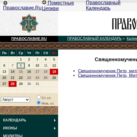
Православный
Поместные
Православие.Ru
Календарь
Церкви
ПРАВОСЛАВНЫЙ КАЛЕНДАРЬ
»
Кале
ПРАВОСЛАВИЕ.RU
Пн
Вт
Ср
Чт
Пт
Сб
Вс
Священномученик
1
2
3
4
5
6
7
8
9
10
11
12
Священномученик Петр, мит
13
14
15
16
17
18
19
Священномученик Петр, Мит
20
21
22
23
24
25
26
27
28
29
30
31
Ст. ст.
Нов. ст.
КАЛЕНДАРЬ
ИКОНЫ
МОЛИТВЫ