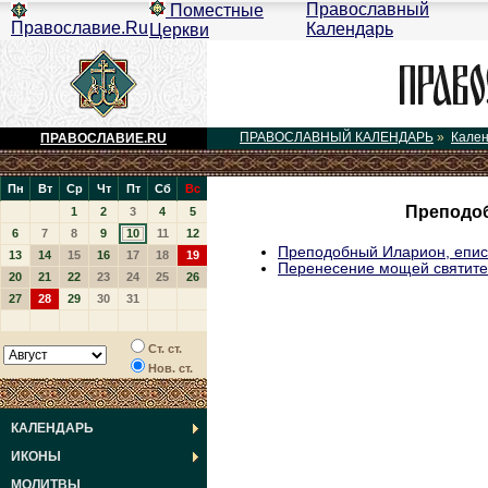
Православный
Поместные
Православие.Ru
Календарь
Церкви
ПРАВОСЛАВНЫЙ КАЛЕНДАРЬ
»
Кале
ПРАВОСЛАВИЕ.RU
Пн
Вт
Ср
Чт
Пт
Сб
Вс
Преподоб
1
2
3
4
5
6
7
8
9
10
11
12
Преподобный Иларион, епис
13
14
15
16
17
18
19
Перенесение мощей святите
20
21
22
23
24
25
26
27
28
29
30
31
Ст. ст.
Нов. ст.
КАЛЕНДАРЬ
ИКОНЫ
МОЛИТВЫ