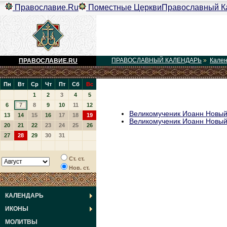
Православие.Ru
Поместные Церкви
Православный К
ПРАВОСЛАВНЫЙ КАЛЕНДАРЬ
»
Кале
ПРАВОСЛАВИЕ.RU
Пн
Вт
Ср
Чт
Пт
Сб
Вс
1
2
3
4
5
6
7
8
9
10
11
12
Великомученик Иоанн Новый
13
14
15
16
17
18
19
Великомученик Иоанн Новый
20
21
22
23
24
25
26
27
28
29
30
31
Ст. ст.
Нов. ст.
КАЛЕНДАРЬ
ИКОНЫ
МОЛИТВЫ