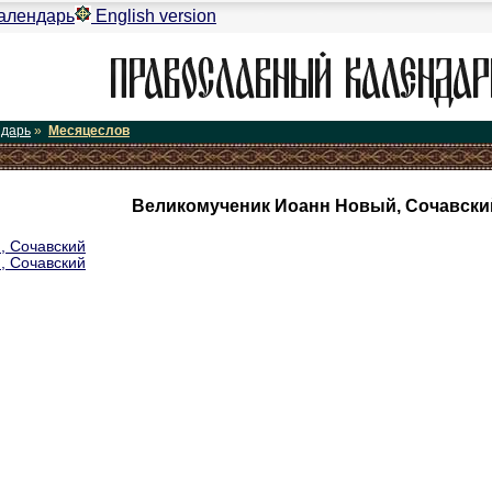
алендарь
English version
ндарь
»
Месяцеслов
Великомученик Иоанн Новый, Сочавский
, Сочавский
, Сочавский