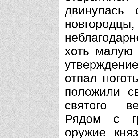
двинулась 
новгоро
неблагодарн
хоть малую 
утверждени
отпал ноготь
положили с
святого ве
Рядом с г
оружие кня