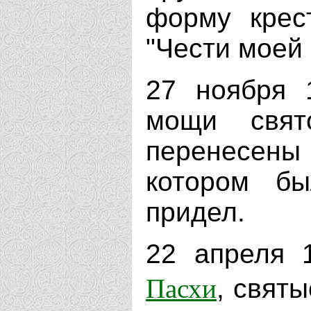
форму крес
"Чести моей 
27 ноября 
мощи свят
перенесен
котором б
придел.
22 апреля 
Пасхи
, свят