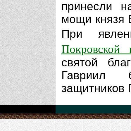
принесли н
мощи князя В
При явле
Покровской 
святой бла
Гавриил 
защитников 