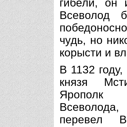
гибели, он 
Всеволод б
победоносно 
чудь, но ник
корысти и вл
В 1132 году,
князя Мст
Ярополк 
Всеволода,
перевел В