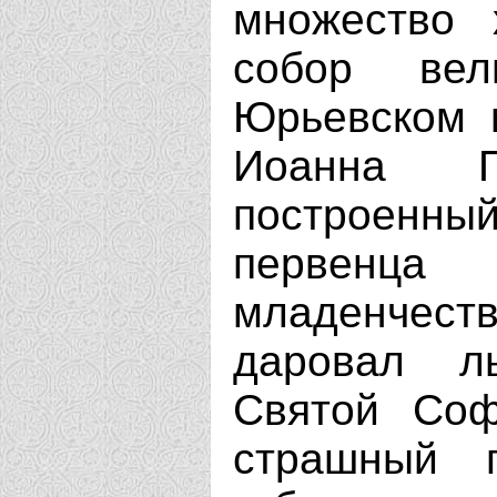
множество 
собор вел
Юрьевском 
Иоанна П
построенный
первенца
младенчестве
даровал л
Святой Соф
страшный 