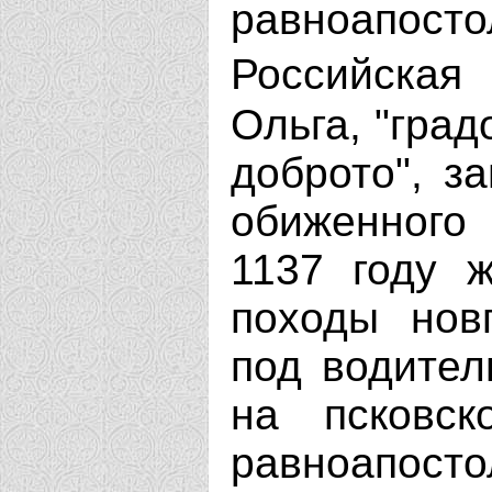
равноапост
Российска
Ольга, "град
доброто", з
обиженного
1137 году 
походы новг
под водител
на псковск
равноапос