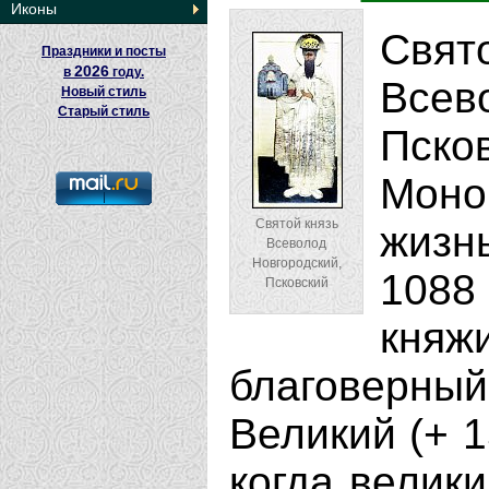
Иконы
Свя
Праздники и посты
2026
в
году.
Всев
Новый стиль
Старый стиль
Пско
Моно
Святой князь
жизнь
Всеволод
Новгородский,
1088 
Псковский
кня
благоверны
Великий (+ 1
когда велик