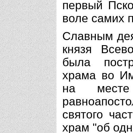
первый Пско
воле самих 
Славным дея
князя Всев
была постр
храма во И
на месте
равноапост
святого час
храм "об одн