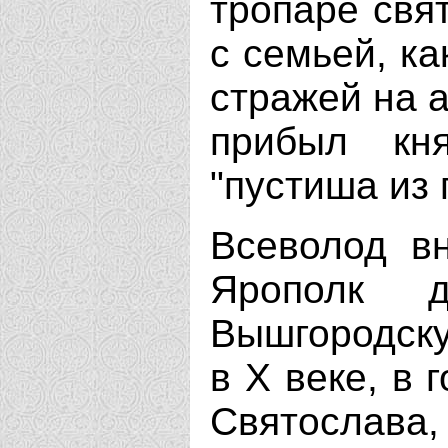
тропаре свя
с семьей, ка
стражей на а
прибыл кня
"пустиша из 
Всеволод в
Ярополк 
Вышгородску
в Х веке, в 
Святосл