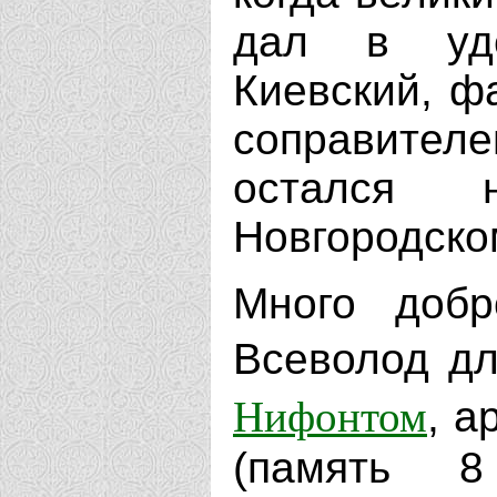
дал в уде
Киевский, ф
соправите
остался 
Новгородско
Много добр
Всеволод д
Нифонтом
, а
(память 8