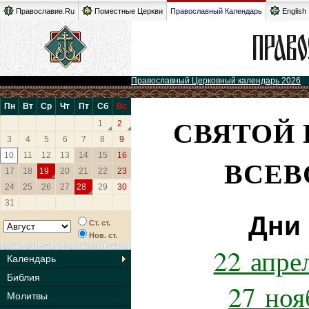
Православие.Ru
Поместные Церкви
Православный Календарь
English
Православный Церковный календарь 2026
Пн
Вт
Ср
Чт
Пт
Сб
Вс
СВЯТОЙ 
1
2
3
4
5
6
7
8
9
10
11
12
13
14
15
16
ВСЕВ
17
18
19
20
21
22
23
24
25
26
27
28
29
30
31
Дни 
Ст. ст.
Нов. ст.
22 апре
Календарь
Библия
27 ноя
Молитвы