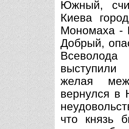
Южный, счи
Киева горо
Мономаха - 
Добрый, опа
Всеволод
выступили
желая меж
вернулся в 
неудовольст
что князь 