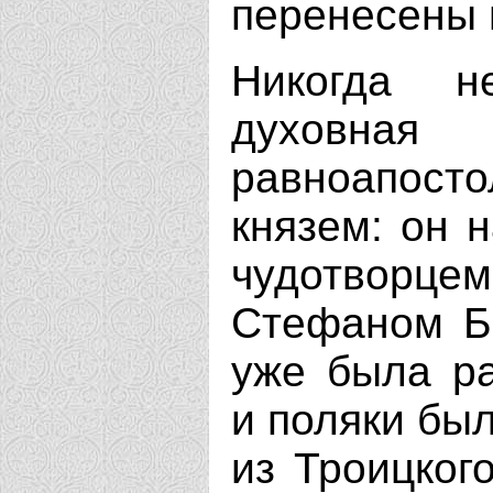
перенесены 
Никогда н
духовная
равноапост
князем: он 
чудотворц
Стефаном Ба
уже была ра
и поляки был
из Троицког