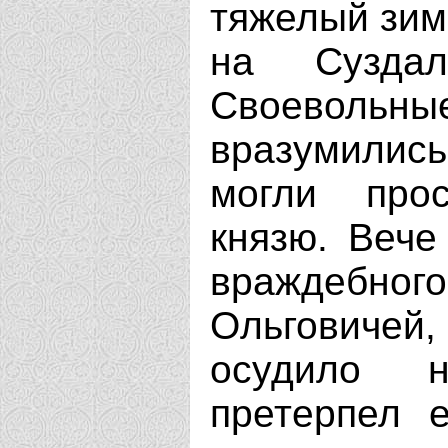
тяжелый зимн
на Суздал
Своевол
вразумилис
могли про
князю. Вече
враждебно
Ольговиче
осудило н
претерпел е