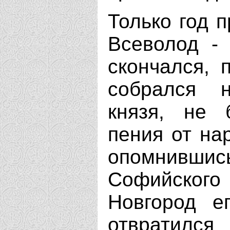
Только год 
Всеволод -
скончался, 
собрался 
князя, не 
пения от на
опомнившис
Софийского
Новгород е
отвратился