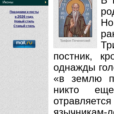
В 
Иконы
р
Праздники и посты
2026
в
году.
Но
Новый стиль
Старый стиль
ра
Трифон Печенегский
Т
постник, кр
однажды гол
«в землю п
никто ещ
отравляетс
язычникам-