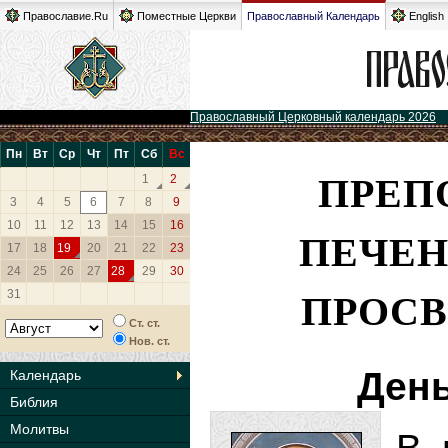
Православие.Ru
Поместные Церкви
Православный Календарь
English
Православный Церковный календарь 2026
Пн
Вт
Ср
Чт
Пт
Сб
Вс
ПРЕП
1
2
3
4
5
6
7
8
9
10
11
12
13
14
15
16
ПЕЧЕН
17
18
19
20
21
22
23
24
25
26
27
28
29
30
ПРОСВ
31
Ст. ст.
Нов. ст.
День
Календарь
Библия
Молитвы