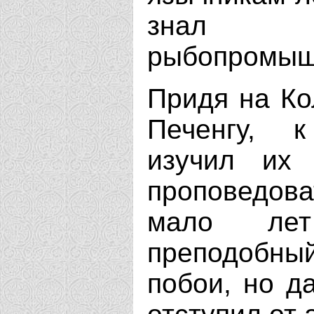
знал 
рыбопромыш
Придя на Ко
Печенгу, 
изучил их
проповедов
мало лет
преподобный
побои, но д