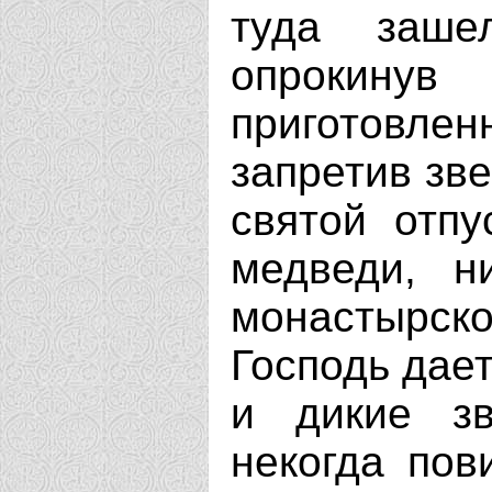
туда заше
опрокину
приготовлен
запретив зве
святой отпу
медведи, н
монастырско
Господь дает
и дикие зв
некогда пов