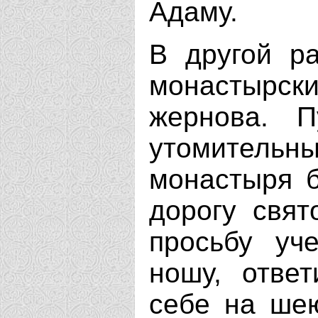
Адаму.
В другой р
монастырск
жернова. П
утомител
монастыря б
дорогу свят
просьбу уч
ношу, отве
себе на ше