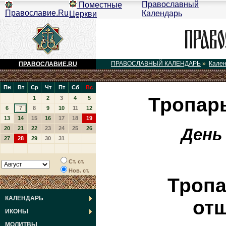
Православный
Поместные
Православие.Ru
Календарь
Церкви
ПРАВОСЛАВНЫЙ КАЛЕНДАРЬ
»
Кале
ПРАВОСЛАВИЕ.RU
Пн
Вт
Ср
Чт
Пт
Сб
Вс
Тропар
1
2
3
4
5
6
7
8
9
10
11
12
13
14
15
16
17
18
19
День
20
21
22
23
24
25
26
27
28
29
30
31
Ст. ст.
Нов. ст.
Тропа
КАЛЕНДАРЬ
от
ИКОНЫ
МОЛИТВЫ