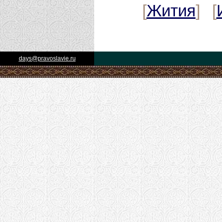
[
Жития
] [
days@pravoslavie.ru