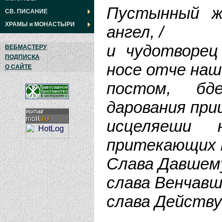
Пустынный ж
СВ. ПИСАНИЕ
ХРАМЫ
и
МОНАСТЫРИ
ангел, /
и чудотворец
ВЕБМАСТЕРУ
ПОДПИСКА
носе отче наш 
О САЙТЕ
постом, бде
дарования прии
исцеляеши 
притекающих к
Слава Давшему
слава Венчавш
слава Действ