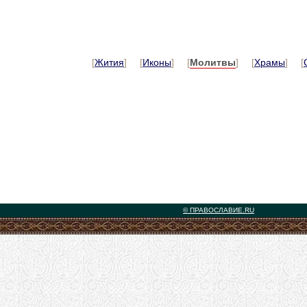
[
Жития
] [
Иконы
] [
Молитвы
] [
Храмы
] [
© ПРАВОСЛАВИЕ.RU