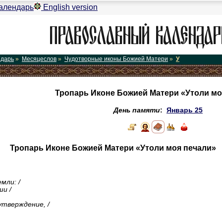
алендарь
English version
ндарь
»
Месяцеслов
»
Чудотворные иконы Божией Матери
»
У
Тропарь Иконе Божией Матери «Утоли мо
День памяти
:
Январь 25
Тропарь Иконе Божией Матери «Утоли моя печали»
мли: /
ши /
утверждение, /