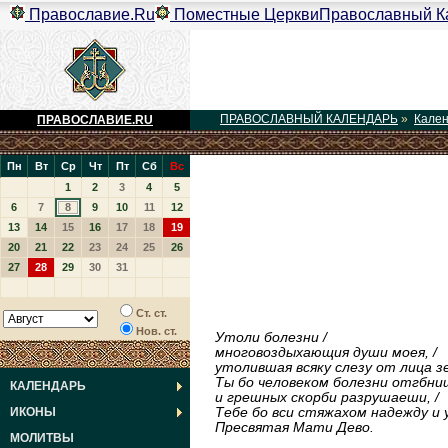
Православие.Ru
Поместные Церкви
Православный К
ПРАВОСЛАВНЫЙ КАЛЕНДАРЬ
»
Кале
ПРАВОСЛАВИЕ.RU
Пн
Вт
Ср
Чт
Пт
Сб
Вс
1
2
3
4
5
6
7
8
9
10
11
12
13
14
15
16
17
18
19
20
21
22
23
24
25
26
27
28
29
30
31
Ст. ст.
Нов. ст.
Утоли болезни /
многовоздыхающия души моея, /
утолившая всяку слезу от лица зе
Ты бо человеком болезни отгбни
КАЛЕНДАРЬ
и грешных скорби разрушаеши, /
Тебе бо вси стяжахом надежду и 
ИКОНЫ
Пресвятая Мати Дево.
МОЛИТВЫ