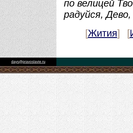
по велицей Тво
радуйся, Дево
[
Жития
] [
days@pravoslavie.ru