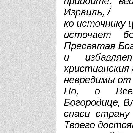
приидите, ве
Израиль, /
ко источнику ц
источает б
Пресвятая Бог
и избавля
христианския 
невредимы от 
Но, о Всем
Богородице, В
спаси страну
Твоего достоян