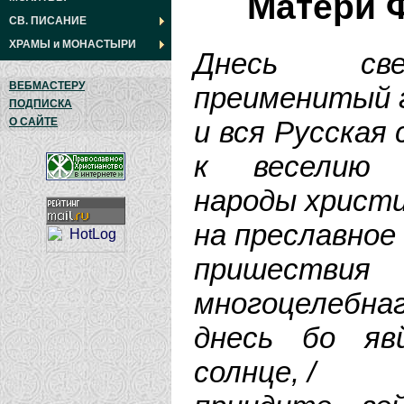
Матери 
СВ. ПИСАНИЕ
ХРАМЫ
и
МОНАСТЫРИ
Днесь све
ВЕБМАСТЕРУ
преименитый г
ПОДПИСКА
и вся Русская
О САЙТЕ
к веселию 
народы христи
на преславное
пришествия
многоцелебнаго
днесь бо яв
солнце, /