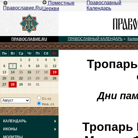
Православный
Поместные
Православие.Ru
Календарь
Церкви
ПРАВОСЛАВНЫЙ КАЛЕНДАРЬ
»
Кале
ПРАВОСЛАВИЕ.RU
Пн
Вт
Ср
Чт
Пт
Сб
Вс
Тропарь
1
2
3
4
5
6
7
8
9
10
11
12
13
14
15
16
17
18
19
20
21
22
23
24
25
26
27
28
29
30
31
Дни па
Ст. ст.
Нов. ст.
КАЛЕНДАРЬ
Тропарь 
ИКОНЫ
МОЛИТВЫ