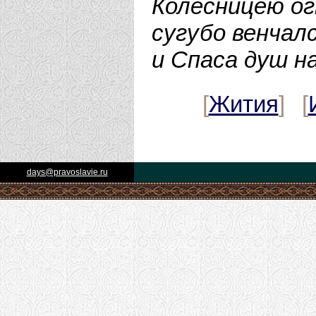
Колесницею ог
сугубо венчал
и Спаса душ н
[
Жития
] [
days@pravoslavie.ru