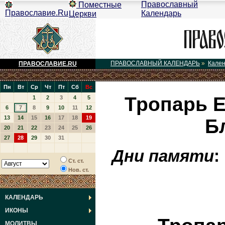
Православный
Поместные
Православие.Ru
Календарь
Церкви
ПРАВОСЛАВНЫЙ КАЛЕНДАРЬ
»
Кале
ПРАВОСЛАВИЕ.RU
Пн
Вт
Ср
Чт
Пт
Сб
Вс
Тропарь Е
1
2
3
4
5
6
7
8
9
10
11
12
13
14
15
16
17
18
19
Б
20
21
22
23
24
25
26
27
28
29
30
31
Дни памяти
Ст. ст.
Нов. ст.
КАЛЕНДАРЬ
ИКОНЫ
МОЛИТВЫ