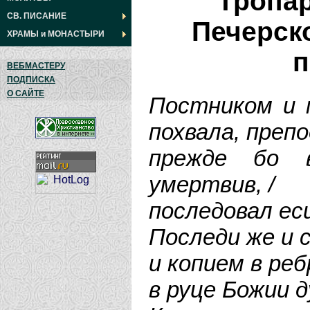
Тропа
СВ. ПИСАНИЕ
Печерск
ХРАМЫ
и
МОНАСТЫРИ
п
ВЕБМАСТЕРУ
ПОДПИСКА
О САЙТЕ
Постником и 
похвала, преп
прежде бо в
умертвив, /
последовал еси
Последи же и с
и копием в реб
в руце Божии д