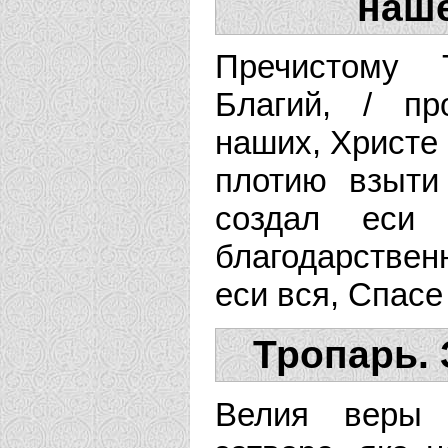
наше
Пречистому 
Благий, / п
наших, Христе 
плотию взыти
создал еси
благодарственн
еси вся, Спасе
Тропарь. 
Велия веры 