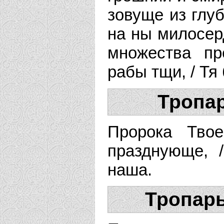
зовуще из глу
на ны милосер
множества пр
рабы тщи, / Тя
Тропар
Пророка Твое
празднующе, 
наша.
Тропарь