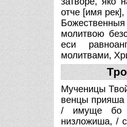
затворе, яко 
отче [имя рек]
Божественны
молитвою безс
еси равноан
молитвами, Хр
Тро
Мученицы Твой,
венцы прияша 
/ имуще бо 
низложиша, /