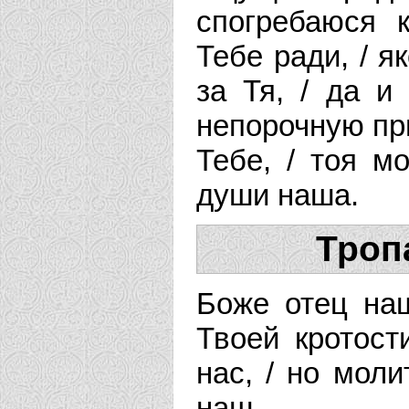
спогребаюся 
Тебе ради, / я
за Тя, / да и
непорочную п
Тебе, / тоя м
души наша.
Троп
Боже отец наш
Твоей кротост
нас, / но мол
наш.