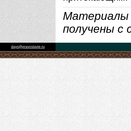
Материалы 
получены с
days@pravoslavie.ru