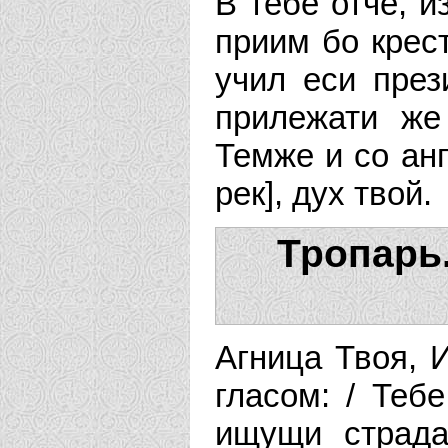
В тебе отче, и
приим бо крест
учил еси през
прилежати же
Темже и со ан
рек], дух твой.
Тропарь
Агница Твоя, И
гласом: / Теб
ищущи страда