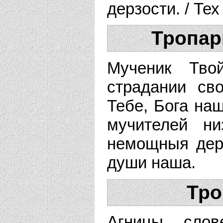
дерзости. / Те
Тропар
Мученик Тво
страдании св
Тебе, Бога наш
мучителей н
немощныя дерз
души наша.
Тро
Агницы сло