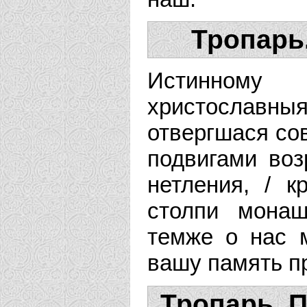
Тропарь
Истинному 
христославны
отвергшася со
подвигами воз
нетления, / к
столпи мона
темже о нас 
вашу память п
Тропарь. 