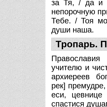
за Тя, / да и
непорочную п
Тебе. / Тоя м
души наша.
Тропарь. 
Православия
учителю и чист
архиереев бо
рек] премудре,
еси, цевнице
спастися душа