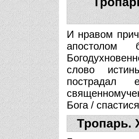
Тропар
И нравом прич
апостолом 
Богодухновенне
слово истин
пострадал
священномуче
Бога / спасти
Тропарь. 