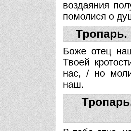
воздаяния пол
помолися о ду
Тропарь.
Боже отец наш
Твоей кротост
нас, / но мол
наш.
Тропарь