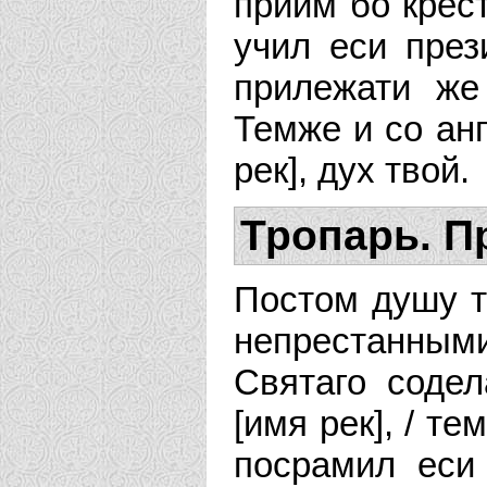
приим бо крест
учил еси през
прилежати же
Темже и со ан
рек], дух твой.
Тропарь. П
Постом душу т
непрестанны
Святаго содел
[имя рек], / т
посрамил еси 