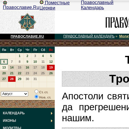
Православный
Поместные
Православие.Ru
Календарь
Церкви
ПРАВОСЛАВНЫЙ КАЛЕНДАРЬ
»
Моли
ПРАВОСЛАВИЕ.RU
Пн
Вт
Ср
Чт
Пт
Сб
Вс
1
2
3
4
5
6
7
8
9
10
11
12
13
14
15
16
17
18
19
20
21
22
23
24
25
26
Тро
27
28
29
30
31
Ст. ст.
Апостоли святи
Нов. ст.
да прегрешен
КАЛЕНДАРЬ
нашим.
ИКОНЫ
МОЛИТВЫ