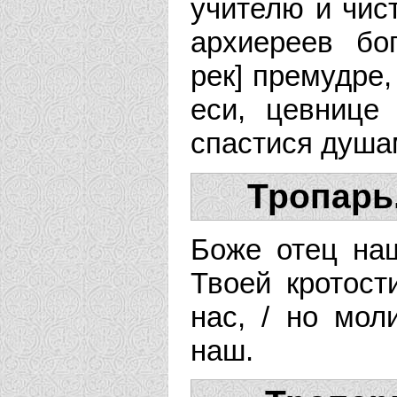
учителю и чист
архиереев бо
рек] премудре,
еси, цевнице
спастися душа
Тропарь
Боже отец наш
Твоей кротост
нас, / но мол
наш.