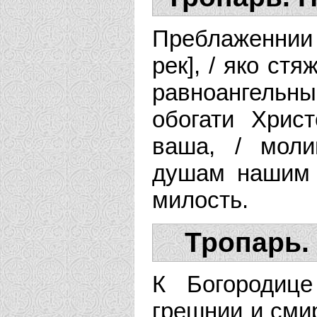
Преблаженнии
рек], / яко ст
равноангельн
обогати Хрис
ваша, / моли
душам нашим 
милость.
Тропарь.
К Богородиц
грешнии и смир