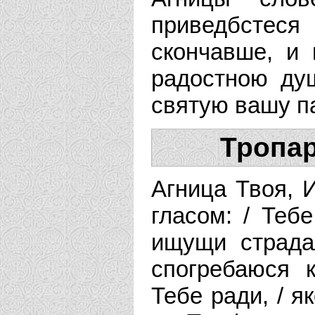
приведбстеся 
скончавше, и
радостною ду
святую вашу п
Тропар
Агница Твоя, И
гласом: / Теб
ищущи страда
спогребаюся 
Тебе ради, / я