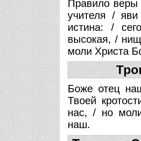
Правило веры 
учителя / яви
истина: / се
высокая, / нищ
моли Христа Б
Тро
Боже отец наш
Твоей кротост
нас, / но мол
наш.