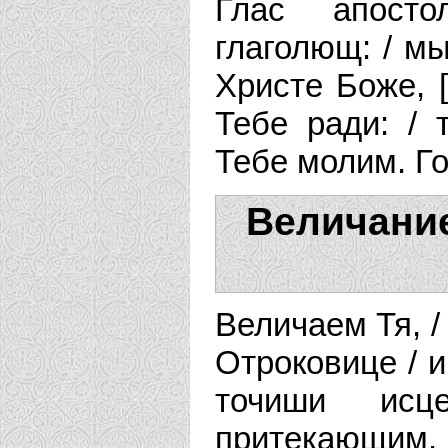
Глас апост
глаголющ: / мы
Христе Боже, 
Тебе ради: / 
Тебе молим. Г
Величание
Величаем Тя, /
Отроковице / и
точиши ис
притекающим.