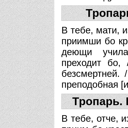
Тропар
В тебе, мати, 
приимши бо кре
деющи учила
преходит бо,
безсмертней. 
преподобная [и
Тропарь.
В тебе, отче, 