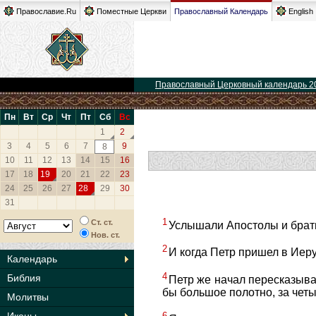
Православие.Ru
Поместные Церкви
Православный Календарь
English
Православный Церковный календарь 2
Пн
Вт
Ср
Чт
Пт
Сб
Вс
1
2
3
4
5
6
7
9
8
10
11
12
13
14
15
16
17
18
19
20
21
22
23
24
25
26
27
28
29
30
31
1
Ст. ст.
Услышали Апостолы и брати
Нов. ст.
2
И когда Петр пришел в Иер
Календарь
4
Библия
Петр же начал пересказыва
бы большое полотно, за четы
Молитвы
6