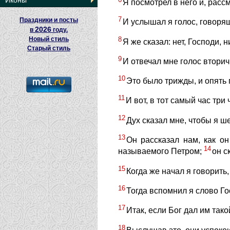
Иконы
Я посмотрел в него и, рас
7
Праздники и посты
И услышал я голос, говорящ
2026
в
году.
8
Новый стиль
Я же сказал: нет, Господи, 
Старый стиль
9
И отвечал мне голос вторичн
10
Это было трижды, и опять 
11
И вот, в тот самый час три
12
Дух сказал мне, чтобы я ш
13
Он рассказал нам, как о
14
называемого Петром;
он с
15
Когда же начал я говорить,
16
Тогда вспомнил я слово Го
17
Итак, если Бог дал им так
18