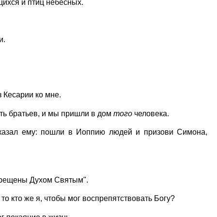
щихся и птиц небесных.
и.
з Кесарии ко мне.
сть братьев, и мы пришли в дом
того
человека.
 сказал ему: пошли в Иоппию людей и призови Симона,
 крещены Духом Святым".
 то кто же я, чтобы мог воспрепятствовать Богу?