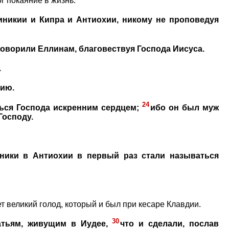
г покаяние в жизнь.
иникии и Кипра и Антиохии, никому не проповедуя
говорили Еллинам, благовествуя Господа Иисуса.
.
хию.
24
ься Господа искренним сердцем;
ибо он был муж
Господу.
ники в Антиохии в первый раз стали называться
ет великий голод, который и был при кесаре Клавдии.
30
атьям, живущим в Иудее,
что и сделали, послав