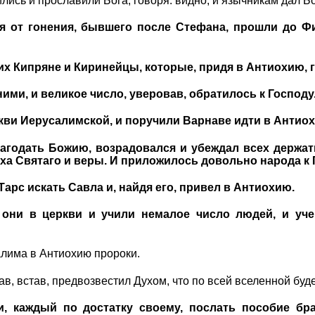
лись и прославили Бога, говоря: видно, и язычникам дал Бо
я от гонения, бывшего после Стефана, прошли до Ф
их Кипряне и Киринейцы, которые, придя в Антиохию, 
ними, и великое число, уверовав, обратилось к Господу
ркви Иерусалимской, и поручили Варнаве идти в Антио
агодать Божию, возрадовался и убеждал всех держат
а Святаго и веры. И приложилось довольно народа к 
арс искать Савла и, найдя его, привел в Антиохию.
они в церкви и учили немалое число людей, и уче
алима в Антиохию пророки.
гав, встав, предвозвестил Духом, что по всей вселенной буд
и, каждый по достатку своему, послать пособие бр