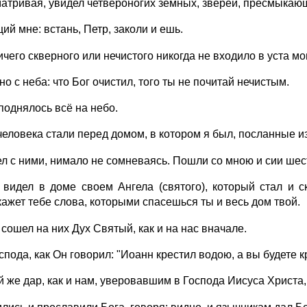
сматривая, увидел четвероногих земных, зверей, пресмыкаю
ий мне: встань, Петр, заколи и ешь.
ничего скверного или нечистого никогда не входило в уста мо
о с неба: что Бог очистил, того ты не почитай нечистым.
поднялось всё на небо.
 человека стали перед домом, в котором я был, посланные и
ел с ними, нимало не сомневаясь. Пошли со мною и сии ше
н видел в доме своем Ангела (святого), который стал и
кажет тебе слова, которыми спасешься ты и весь дом твой.
 сошел на них Дух Святый, как и на нас вначале.
спода, как Он говорил: "Иоанн крестил водою, а вы будете
ой же дар, как и нам, уверовавшим в Господа Иисуса Христа,