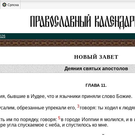
Српска
026
НОВЫЙ ЗАВЕТ
Деяния святых апостолов
ГЛАВА 11.
я, бывшие в Иудее, что и язычники приняли слово Божие.
3
усалим, обрезанные упрекали его,
говоря: ты ходил к люд
5
ть им по порядку, говоря:
в городе Иоппии я молился, и в 
ре угла спускаемое с неба, и спустилось ко мне.