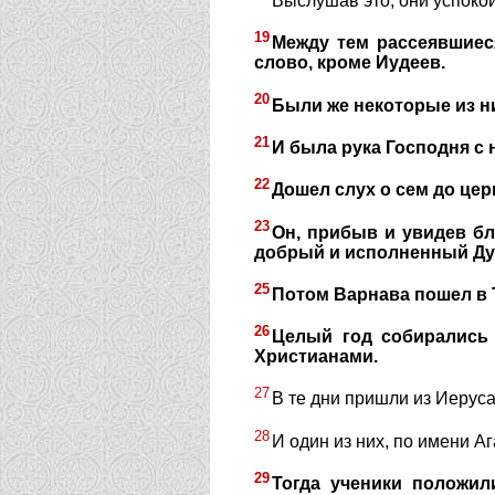
Выслушав это, они успокои
19
Между тем рассеявшиес
слово, кроме Иудеев.
20
Были же некоторые из н
21
И была рука Господня с 
22
Дошел слух о сем до це
23
Он, прибыв и увидев бл
добрый и исполненный Дух
25
Потом Варнава пошел в Т
26
Целый год собирались 
Христианами.
27
В те дни пришли из Иерус
28
И один из них, по имени А
29
Тогда ученики положил