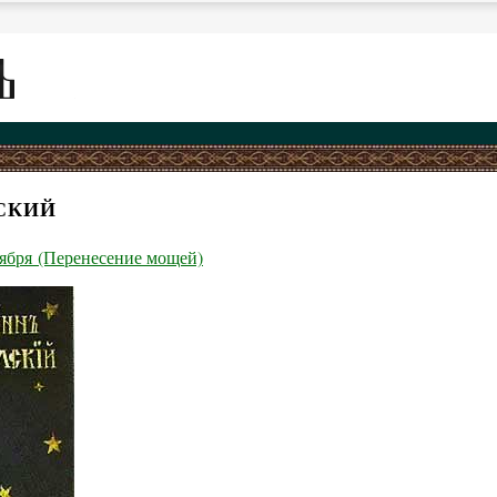
СКИЙ
тября (Перенесение мощей)