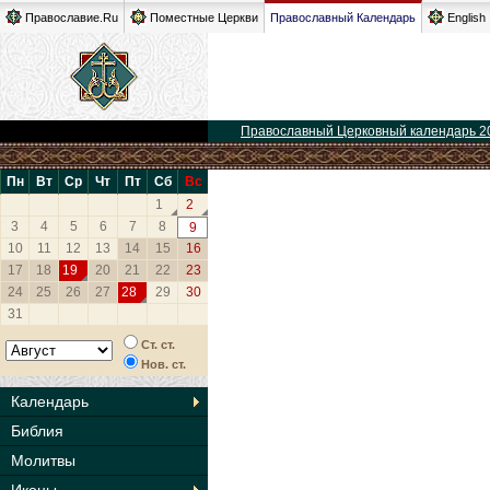
Православие.Ru
Поместные Церкви
Православный Календарь
English
Православный Церковный календарь 2
Пн
Вт
Ср
Чт
Пт
Сб
Вс
1
2
3
4
5
6
7
8
9
10
11
12
13
14
15
16
17
18
19
20
21
22
23
24
25
26
27
28
29
30
31
Ст. ст.
Нов. ст.
Календарь
Библия
Молитвы