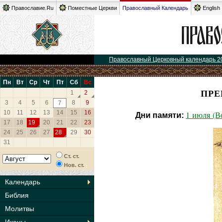
Православие.Ru
Поместные Церкви
Православный Календарь
English
Православный Церковный календарь 2
Пн
Вт
Ср
Чт
Пт
Сб
Вс
ПРЕ
1
2
3
4
5
6
8
9
7
10
11
12
13
14
15
16
1 июля (В
Дни памяти:
17
18
19
20
21
22
23
24
25
26
27
28
29
30
31
Ст. ст.
Нов. ст.
Календарь
Библия
Молитвы