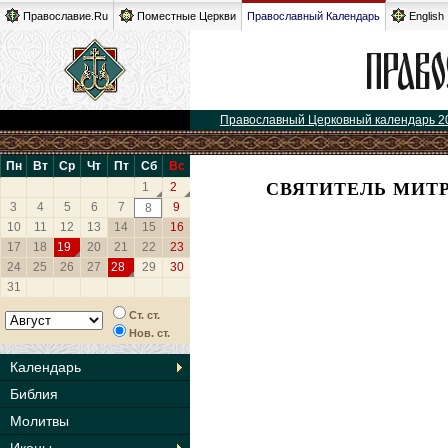
Православие.Ru
Поместные Церкви
Православный Календарь
English
Православный Церковный календарь 2
Пн
Вт
Ср
Чт
Пт
Сб
Вс
СВЯТИТЕЛЬ МИТ
1
2
3
4
5
6
7
9
8
10
11
12
13
14
15
16
17
18
19
20
21
22
23
24
25
26
27
28
29
30
31
Ст. ст.
Нов. ст.
Календарь
Библия
Молитвы