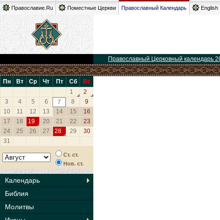
Православие.Ru
Поместные Церкви
Православный Календарь
English
Православный Церковный календарь 2
Пн
Вт
Ср
Чт
Пт
Сб
Вс
1
2
3
4
5
6
8
9
7
10
11
12
13
14
15
16
17
18
19
20
21
22
23
24
25
26
27
28
29
30
31
Ст. ст.
Нов. ст.
Календарь
Библия
Молитвы