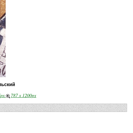
льский
7px
787 x 1200px