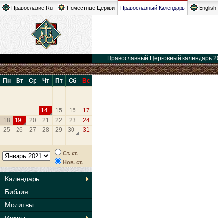
Православие.Ru
Поместные Церкви
Православный Календарь
English
Православный Церковный календарь 2
Пн
Вт
Ср
Чт
Пт
Сб
Вс
14
15
16
17
18
19
20
21
22
23
24
25
26
27
28
29
30
31
Ст. ст.
Нов. ст.
Календарь
Библия
Молитвы