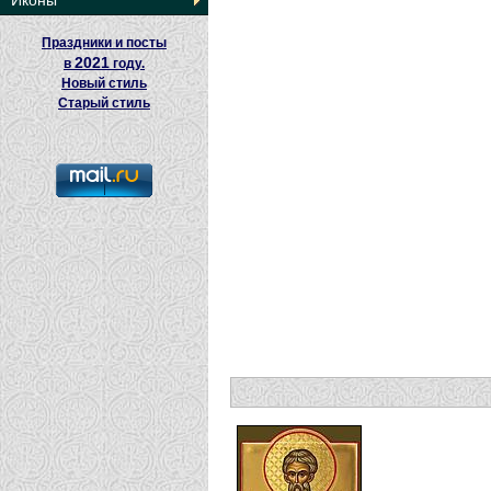
Иконы
Праздники и посты
2021
в
году.
Новый стиль
Старый стиль