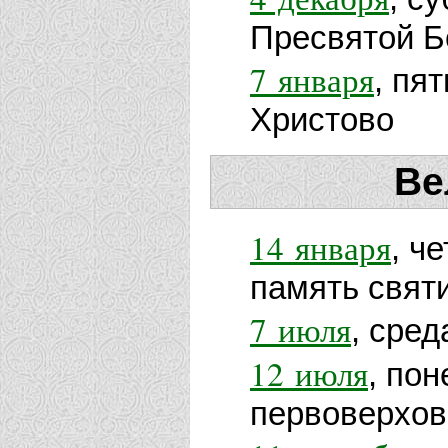
Пресвятой Б
7 января
, пя
Христово
Ве
14 января
, ч
память свят
7 июля
, сре
12 июля
, по
первоверхов