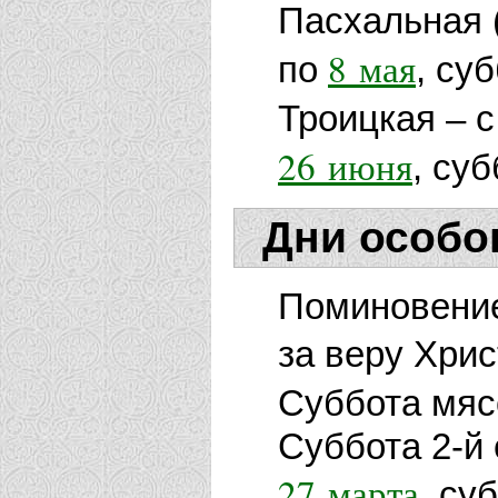
Пасхальная 
8 мая
по
, су
Троицкая – 
26 июня
, су
Дни особо
Поминовение
за веру Хри
Суббота мяс
Суббота 2-й
27 марта
, су