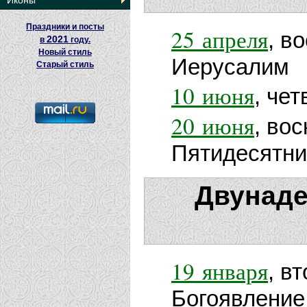
Иконы
Праздники и посты
25 апреля
, в
2021
в
году.
Новый стиль
Иерусалим
Старый стиль
10 июня
, че
20 июня
, во
Пятидесятн
Двунаде
19 января
, в
Богоявление