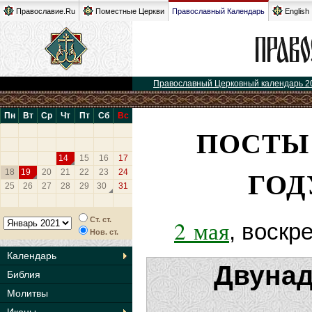
Православие.Ru
Поместные Церкви
Православный Календарь
English
Православный Церковный календарь 2
Пн
Вт
Ср
Чт
Пт
Сб
Вс
ПОСТЫ 
14
15
16
17
ГОД
18
19
20
21
22
23
24
25
26
27
28
29
30
31
Ст. ст.
2 мая
, воскр
Нов. ст.
Календарь
Двунад
Библия
Молитвы