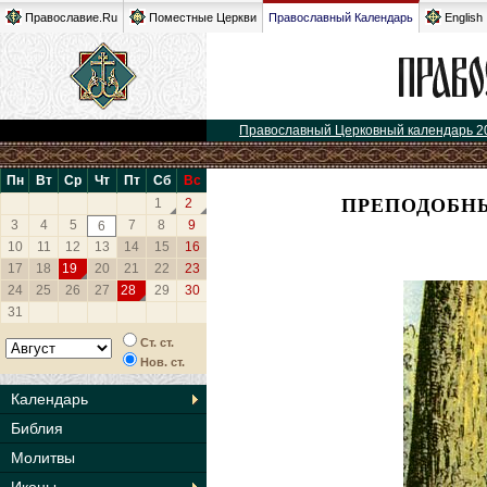
Православие.Ru
Поместные Церкви
Православный Календарь
English
Православный Церковный календарь 2
Пн
Вт
Ср
Чт
Пт
Сб
Вс
ПРЕПОДОБНЫ
1
2
3
4
5
7
8
9
6
10
11
12
13
14
15
16
17
18
19
20
21
22
23
24
25
26
27
28
29
30
31
Ст. ст.
Нов. ст.
Календарь
Библия
Молитвы