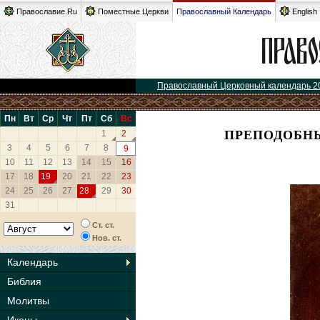
Православие.Ru
Поместные Церкви
Православный Календарь
English
Православный Церковный календарь 2
Пн
Вт
Ср
Чт
Пт
Сб
Вс
ПРЕПОДОБНЫ
1
2
3
4
5
6
7
8
9
10
11
12
13
14
15
16
17
18
19
20
21
22
23
24
25
26
27
28
29
30
31
Ст. ст.
Нов. ст.
Календарь
Библия
Молитвы