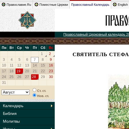
Православие.Ru
Поместные Церкви
Православный Календарь
English
Православный Церковный календарь 2
Пн
Вт
Ср
Чт
Пт
Сб
Вс
СВЯТИТЕЛЬ СТЕФА
1
2
3
4
5
6
8
9
7
10
11
12
13
14
15
16
17
18
19
20
21
22
23
24
25
26
27
28
29
30
31
Ст. ст.
Нов. ст.
Календарь
Библия
Молитвы