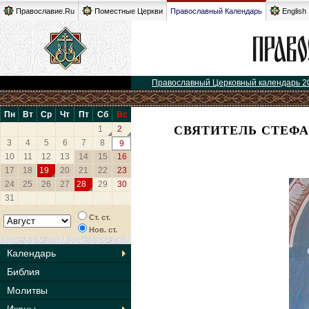
Православие.Ru
Поместные Церкви
Православный Календарь
English
Православный Церковный календарь 2
Пн
Вт
Ср
Чт
Пт
Сб
Вс
СВЯТИТЕЛЬ СТЕФА
1
2
3
4
5
6
7
8
9
10
11
12
13
14
15
16
17
18
19
20
21
22
23
24
25
26
27
28
29
30
31
Ст. ст.
Нов. ст.
Календарь
Библия
Молитвы