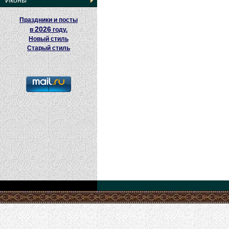
Иконы
Праздники и посты
2026
в
году.
Новый стиль
Старый стиль