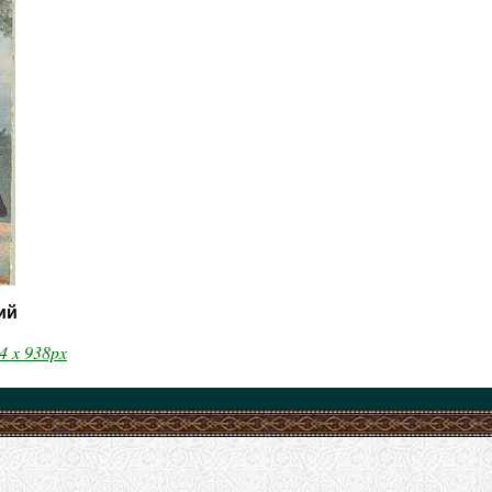
ий
4 x 938px