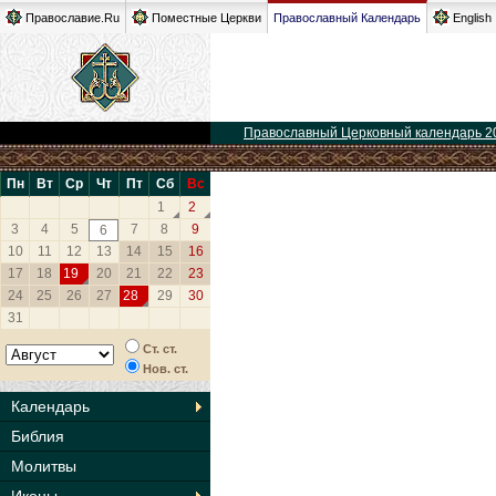
Православие.Ru
Поместные Церкви
Православный Календарь
English
Православный Церковный календарь 2
Пн
Вт
Ср
Чт
Пт
Сб
Вс
1
2
3
4
5
7
8
9
6
10
11
12
13
14
15
16
17
18
19
20
21
22
23
24
25
26
27
28
29
30
31
Ст. ст.
Нов. ст.
Календарь
Библия
Молитвы