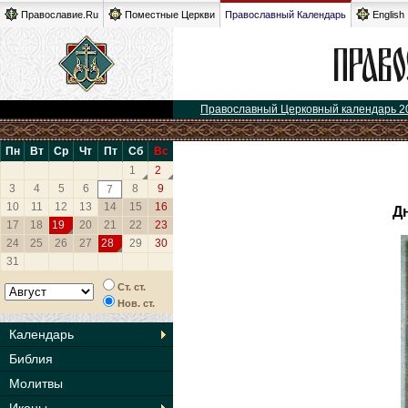
Православие.Ru
Поместные Церкви
Православный Календарь
English
Православный Церковный календарь 2
Пн
Вт
Ср
Чт
Пт
Сб
Вс
1
2
3
4
5
6
8
9
7
10
11
12
13
14
15
16
Д
17
18
19
20
21
22
23
24
25
26
27
28
29
30
31
Ст. ст.
Нов. ст.
Календарь
Библия
Молитвы