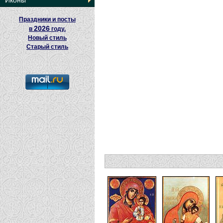
Иконы
Праздники и посты
2026
в
году.
Новый стиль
Старый стиль