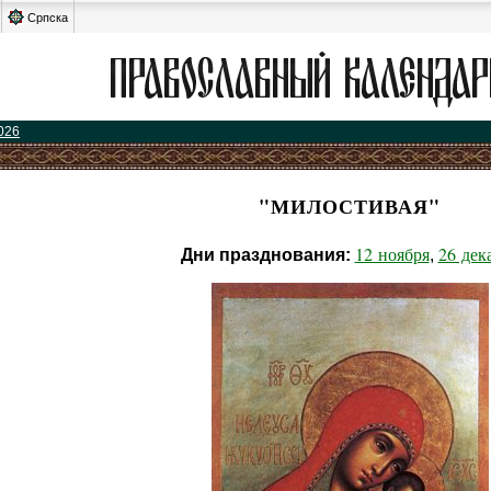
Српска
026
"МИЛОСТИВАЯ"
12 ноября
26 дек
Дни празднования:
,