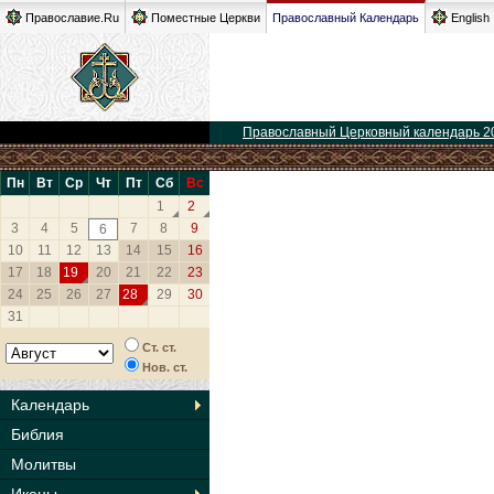
Православие.Ru
Поместные Церкви
Православный Календарь
English
Православный Церковный календарь 2
Пн
Вт
Ср
Чт
Пт
Сб
Вс
1
2
3
4
5
7
8
9
6
10
11
12
13
14
15
16
17
18
19
20
21
22
23
24
25
26
27
28
29
30
31
Ст. ст.
Нов. ст.
Календарь
Библия
Молитвы