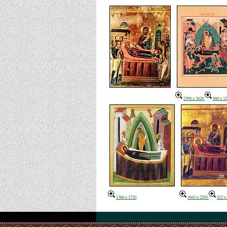
2598 x 3626
860 x 1
1360 x 1720
1643 x 2293
822 x