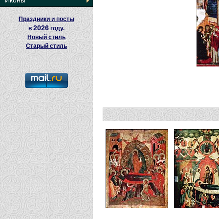
Иконы
Праздники и посты
2026
в
году.
Новый стиль
Старый стиль