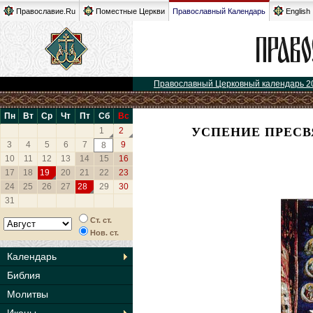
Православие.Ru
Поместные Церкви
Православный Календарь
English
Православный Церковный календарь 2
Пн
Вт
Ср
Чт
Пт
Сб
Вс
УСПЕНИЕ ПРЕС
1
2
3
4
5
6
7
9
8
10
11
12
13
14
15
16
17
18
19
20
21
22
23
24
25
26
27
28
29
30
31
Ст. ст.
Нов. ст.
Календарь
Библия
Молитвы