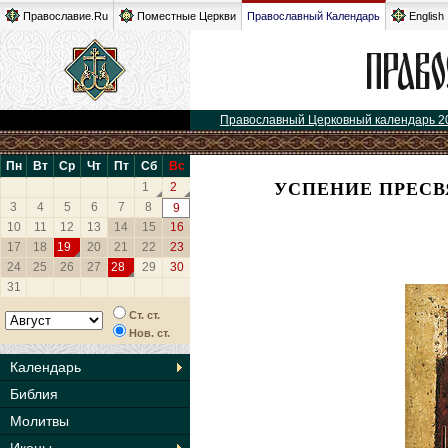
Православие.Ru
Поместные Церкви
Православный Календарь
English
Православный Церковный календарь 2
Пн
Вт
Ср
Чт
Пт
Сб
Вс
УСПЕНИЕ ПРЕС
1
2
3
4
5
6
7
8
9
10
11
12
13
14
15
16
17
18
19
20
21
22
23
24
25
26
27
28
29
30
31
Ст. ст.
Нов. ст.
Календарь
Библия
Молитвы