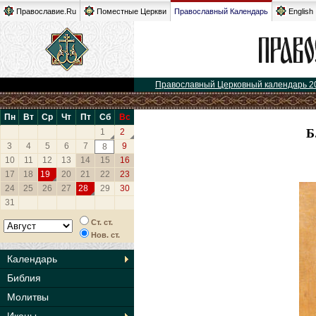
Православие.Ru
Поместные Церкви
Православный Календарь
English
Православный Церковный календарь 2
Пн
Вт
Ср
Чт
Пт
Сб
Вс
Б
1
2
3
4
5
6
7
9
8
10
11
12
13
14
15
16
17
18
19
20
21
22
23
24
25
26
27
28
29
30
31
Ст. ст.
Нов. ст.
Календарь
Библия
Молитвы