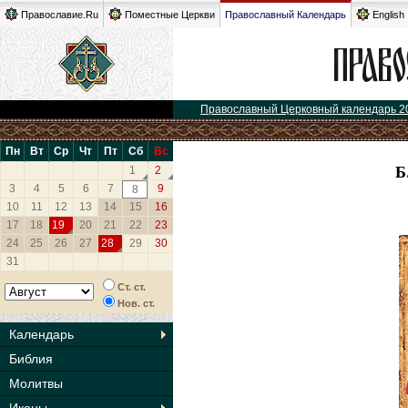
Православие.Ru
Поместные Церкви
Православный Календарь
English
Православный Церковный календарь 2
Пн
Вт
Ср
Чт
Пт
Сб
Вс
Б
1
2
3
4
5
6
7
9
8
10
11
12
13
14
15
16
17
18
19
20
21
22
23
24
25
26
27
28
29
30
31
Ст. ст.
Нов. ст.
Календарь
Библия
Молитвы