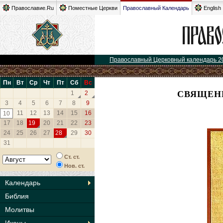
Православие.Ru
Поместные Церкви
Православный Календарь
English
Православный Церковный календарь 2
Пн
Вт
Ср
Чт
Пт
Сб
Вс
СВЯЩЕН
1
2
3
4
5
6
7
8
9
11
12
13
14
15
16
10
17
18
19
20
21
22
23
24
25
26
27
28
29
30
31
Ст. ст.
Нов. ст.
Календарь
Библия
Молитвы