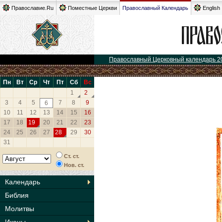
Православие.Ru
Поместные Церкви
Православный Календарь
English
Православный Церковный календарь 2
Пн
Вт
Ср
Чт
Пт
Сб
Вс
1
2
3
4
5
7
8
9
6
10
11
12
13
14
15
16
17
18
19
20
21
22
23
24
25
26
27
28
29
30
31
Ст. ст.
Нов. ст.
Календарь
Библия
Молитвы