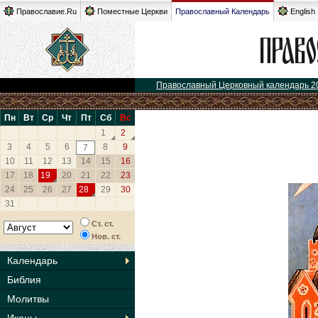
Православие.Ru
Поместные Церкви
Православный Календарь
English
Православный Церковный календарь 2
Пн
Вт
Ср
Чт
Пт
Сб
Вс
1
2
3
4
5
6
8
9
7
10
11
12
13
14
15
16
17
18
19
20
21
22
23
24
25
26
27
28
29
30
31
Ст. ст.
Нов. ст.
Календарь
Библия
Молитвы