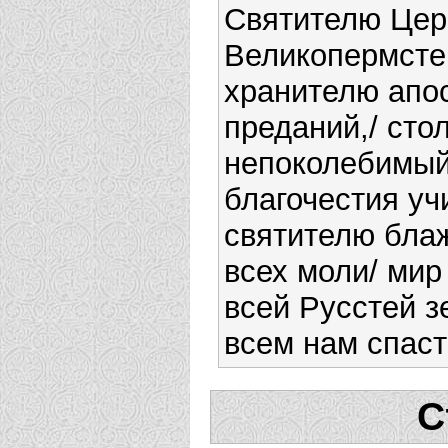
Святителю Цер
Великопермсте
хранителю апо
преданий,/ сто
непоколебимый
благочестия уч
святителю бла
всех моли/ мир
всей Русстей з
всем нам спаст
С