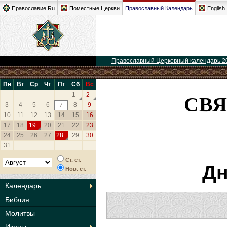
Православие.Ru
Поместные Церкви
Православный Календарь
English
Православный Церковный календарь 2
Пн
Вт
Ср
Чт
Пт
Сб
Вс
СВЯ
1
2
3
4
5
6
8
9
7
10
11
12
13
14
15
16
17
18
19
20
21
22
23
24
25
26
27
28
29
30
31
Ст. ст.
Дн
Нов. ст.
Календарь
Библия
Молитвы