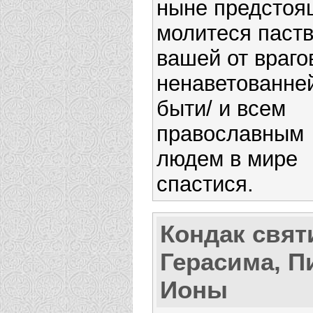
ныне предстоя
молитеся паст
вашей от враго
ненаветованне
быти/ и всем
православным
людем в мире
спастися.
Кондак свят
Герасима, П
Ионы