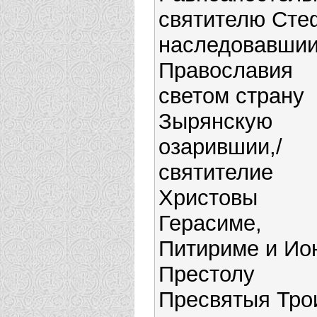
святителю Сте
наследовавшии
Православия
светом страну
Зырянскую
озарившии,/
святителие
Христовы
Герасиме,
Питириме и Ион
Престолу
Пресвятыя Тро