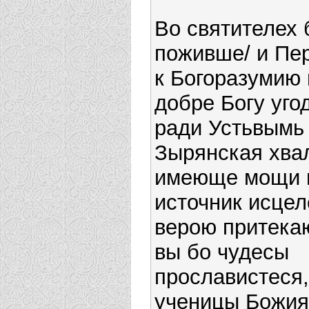
Во святителех 
поживше/ и Пе
к Богоразумию 
добре Богу угод
ради Устьвымь
Зырянская хвал
имеюще мощи в
источник исцел
верою притека
вы бо чудесы
прославистеся,
ученицы Божия