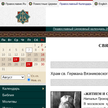
Православие.Ru
Поместные Церкви
Православный Календарь
English
Православный Церковный календарь 2
Пн
Вт
Ср
Чт
Пт
Сб
Вс
СВЯ
1
2
3
4
5
6
8
9
7
10
11
12
13
14
15
16
17
18
19
20
21
22
23
24
25
26
27
28
29
30
31
Храм св. Германа Вязниковского
Ст. ст.
Нов. ст.
Календарь
«ЖИТИЕМ И 
Библия
Наталья Проко
Молитвы
В московском х