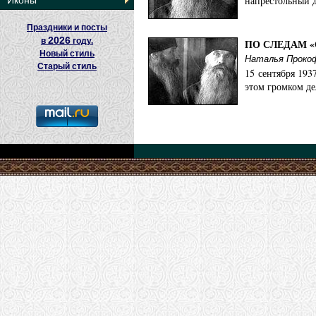
напрестольный 
Иконы
Праздники и посты
2026
в
году.
ПО СЛЕДАМ 
Новый стиль
Наталья Проко
Старый стиль
15 сентября 193
этом громком де