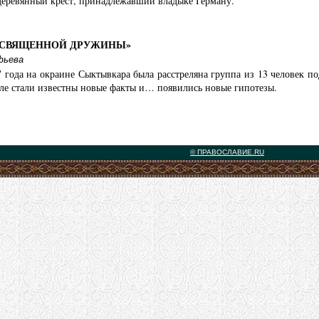
деревянный крест, принадлежавший владыке Герману.
«СВЯЩЕННОЙ ДРУЖИНЫ»
фьева
7 года на окраине Сыктывкара была расстреляна группа из 13 человек 
ле стали известны новые факты и… появились новые гипотезы.
© ПРАВОСЛАВИЕ.RU