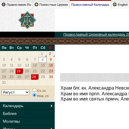
Православие.Ru
Поместные Церкви
Православный Календарь
English
Православный Церковный календарь 2
Пн
Вт
Ср
Чт
Пт
Сб
Вс
1
2
3
4
5
6
7
9
8
10
11
12
13
14
15
16
17
18
19
20
21
22
23
24
25
26
27
28
29
30
31
Храм блг. кн. Александра Невск
Ст. ст.
Храм во имя прпп. Александра
Нов. ст.
Храм во имя святых прмчч. Ал
Календарь
Библия
Молитвы