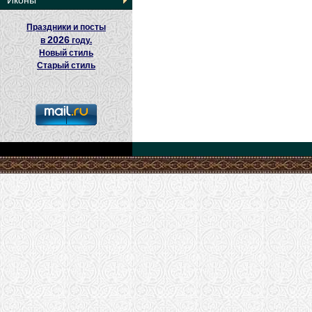
Иконы
Праздники и посты
2026
в
году.
Новый стиль
Старый стиль