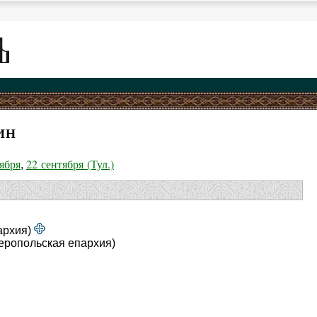
ИН
ября
22 сентября (Тул.)
,
архия)
еропольская епархия)