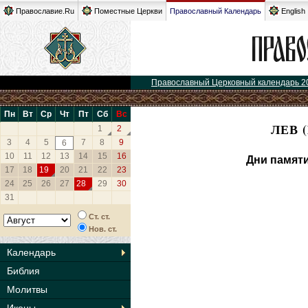
Православие.Ru
Поместные Церкви
Православный Календарь
English
Православный Церковный календарь 2
Пн
Вт
Ср
Чт
Пт
Сб
Вс
ЛЕВ 
1
2
3
4
5
7
8
9
6
10
11
12
13
14
15
16
Дни памяти
17
18
19
20
21
22
23
24
25
26
27
28
29
30
31
Ст. ст.
Нов. ст.
Календарь
Библия
Молитвы