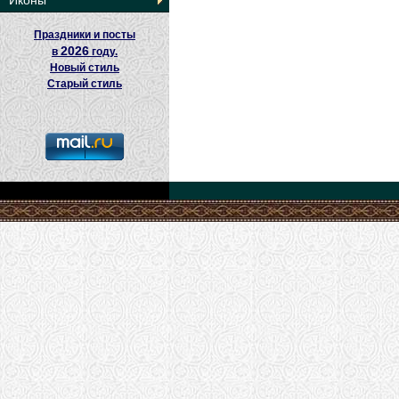
Иконы
Праздники и посты
2026
в
году.
Новый стиль
Старый стиль