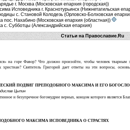
ядье г. Москва (Московская епархия (городская))
има Исповедника г. Краснотурьинск (Нижнетагильская епа
одицы с. Становой Колодезь (Орловско-Болховская епархи
 пос. Нахабино (Московская епархия (областная))
а с. Субботцы (Александрийская епархия)
Статьи на Православие.Ru
лся» на горе Фавор? Что должно произойти, чтобы человек тварным з
х христиан? Святитель Григорий дает ответы на эти вопросы, осно
ЕСКИЙ ПОДВИГ ПРЕПОДОБНОГО МАКСИМА И ЕГО БОГОСЛО
адислав Цыпин
тинное и безупречное богомудрие верных, концом которого является Б
ПОДОБНОГО МАКСИМА ИСПОВЕДНИКА О СТРАСТЯХ