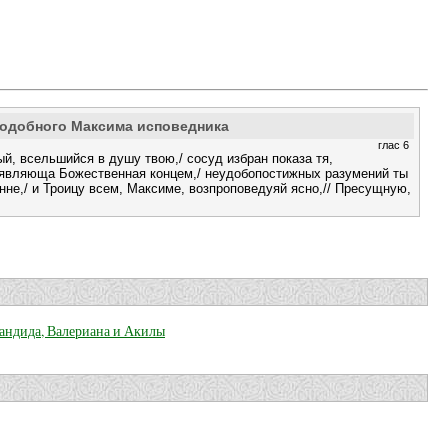
подобного Максима исповедника
глас 6
й, всельшийся в душу твою,/ сосуд избран показа тя,
 являюща Божественная концем,/ неудобопостижных разумений ты
нне,/ и Троицу всем, Максиме, возпроповедуяй ясно,// Пресущную,
Кандида, Валериана и Акилы