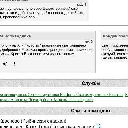
глас 8
а,/ научающа ясно вере Божественней,/ еже
волях же и действах суща,/ в песнех достойных,
я, проповедниче веры.
ма исповедника
Кондак пре
глас 8
ия учителю и чистоты,/ вселенныя светильниче,/
Свет Трисиянны
добрение,/ Максиме премудре,/ ученьми твоими вся
всеблаженне,/
// моли Христа Бога спастися душам нашим.
сказуяй, блаже
Безначальную.
Службы
а исповедника. Святого мученика Неофита. Святых мучеников Евгения, 
Фотия и Аникиты. Преподобного Максима исповедника
Сайты приходов:
 Красново (Рыбинская епархия)
одицы дер. Козья Гора (Гатчинская епархия)