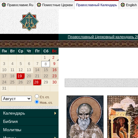
Православие.Ru
Поместные Церкви
Православный Календарь
English
Православный Церковный календарь 2
Пн
Вт
Ср
Чт
Пт
Сб
Вс
1
2
3
4
5
6
7
9
8
10
11
12
13
14
15
16
17
18
19
20
21
22
23
24
25
26
27
28
29
30
31
Ст. ст.
Нов. ст.
Календарь
Библия
Молитвы