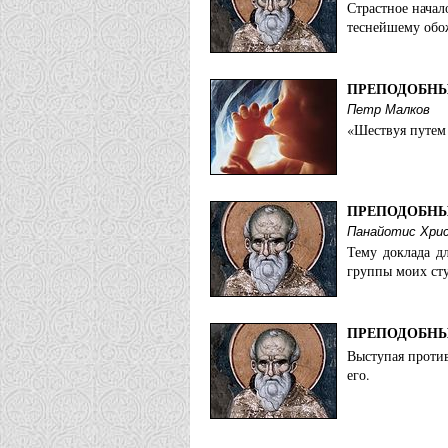
Страстное начал
теснейшему об
ПРЕПОДОБНЫ
Петр Малков
«Шествуя путем 
ПРЕПОДОБНЫ
Панайотис Хри
Тему доклада д
группы моих сту
ПРЕПОДОБН
Выступая против
его.