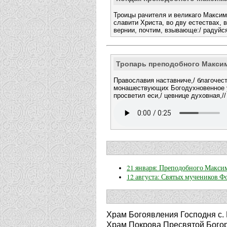
Троицы рачителя и великаго Максим
славити Христа, во дву естествах, 
вернии, почтим, взывающе:/ радуйс
Тропарь преподобного Макси
Православия наставниче,/ благочест
монашествующих Богодухновенное у
просветил еси,/ цевнице духовная,
21 января: Преподобного Максим
12 августа: Святых мучеников 
Храм Богоявления Господня с.
Храм Покрова Пресвятой Богор