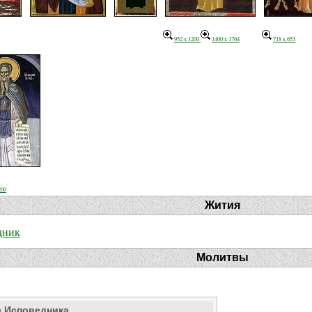
952 x 1200
1400 x 1764
718 x 653
200
Жития
дник
Молитвы
а Исповедника