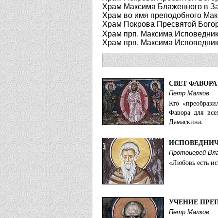
Храм Максима Блаженного в Зар
Храм во имя преподобного Макс
Храм Покрова Пресвятой Богор
Храм прп. Максима Исповедника
Храм прп. Максима Исповедник
СВЕТ ФАВОРА
Петр Малков
Кто «преобрази
Фавора для все
Дамаскина.
ИСПОВЕДНИЧ
Протоиерей Вл
«Любовь есть ис
УЧЕНИЕ ПРЕ
Петр Малков