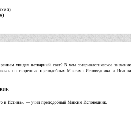
рхия)
я)
рением увидел нетварный свет? В чем сотериологическое значение
вываясь на творениях преподобных Максима Исповедника и Иоанна
ВИЕ
лаго и Истина», — учил преподобный Максим Исповедник.