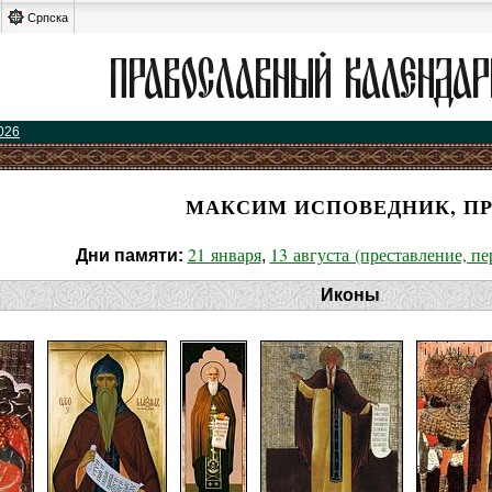
Српска
026
МАКСИМ ИСПОВЕДНИК, ПР
21 января
13 августа (преставление, п
Дни памяти:
,
Иконы