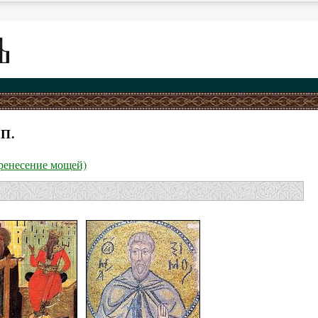
П.
еренесение мощей)