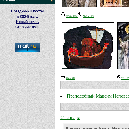
Иконы
Праздники и посты
2026
1078 x 1000
2141 x 1986
в
году.
Новый стиль
Старый стиль
980 x 878
721 x 1
Преподобный Максим Испове
21 января
Кондак преподобного Максим