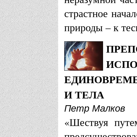
страстное нача
природы – к те
ПРЕП
ИСПО
ЕДИНОВРЕМ
И ТЕЛА
Петр Малков
«Шествуя путе
предсуществов