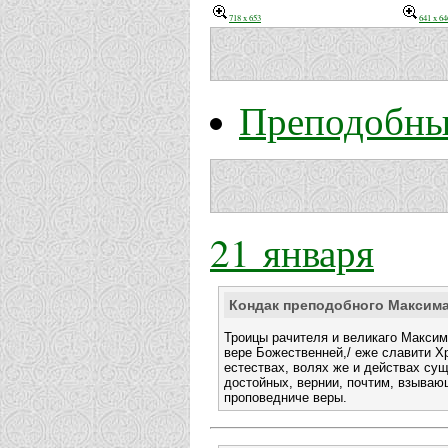
718 x 653
641 x 64
Преподобны
21 января
Кондак преподобного Максим
Троицы рачителя и великаго Максим
вере Божественней,/ еже славити Хр
естествах, волях же и действах сущ
достойных, вернии, почтим, взываю
проповедниче веры.