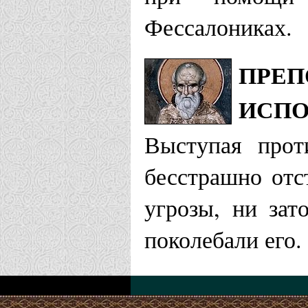
Фессалониках.
ПРЕП
ИСПО
Выступая прот
бесстрашно отс
угрозы, ни зат
поколебали его.