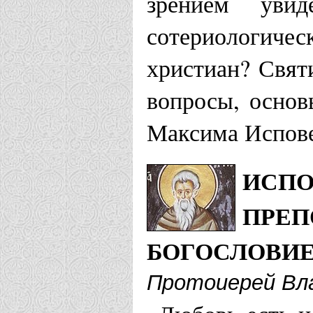
зрением уви
сотериологиче
христиан? Свят
вопросы, основ
Максима Испове
ИСПО
ПРЕП
БОГОСЛОВИ
Протоиерей Вл