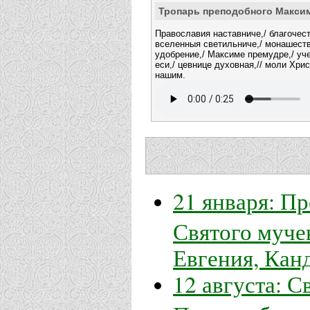
Тропарь преподобного Макси
Православия наставниче,/ благочест
вселенныя светильниче,/ монашест
удобрение,/ Максиме премудре,/ уч
еси,/ цевнице духовная,// моли Хри
нашим.
21 января: П
Святого муче
Евгения, Кан
12 августа: 