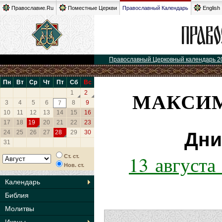
Православие.Ru
Поместные Церкви
Православный Календарь
English
Православный Церковный календарь 2
Пн
Вт
Ср
Чт
Пт
Сб
Вс
МАКСИМ
1
2
3
4
5
6
8
9
7
10
11
12
13
14
15
16
17
18
19
20
21
22
23
24
25
26
27
28
29
30
Дни
31
13 августа
Ст. ст.
Нов. ст.
Календарь
Библия
Молитвы