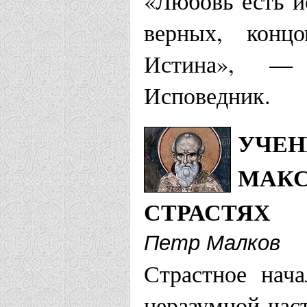
«Любовь есть и
верных, конц
Истина», —
Исповедник.
УЧЕН
МАКС
СТРАСТЯХ
Петр Малков
Страстное нач
неразумной час