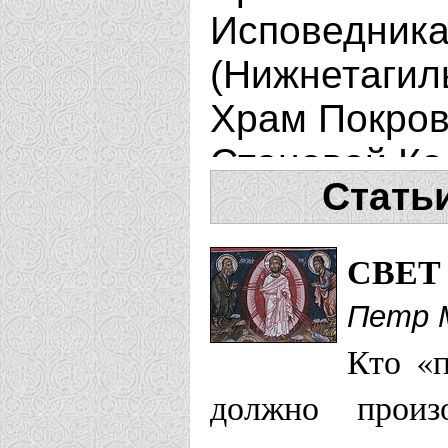
Исповедника 
(Нижнетагил
Храм Покров
Становой Ко
Стать
Болховская 
Храм прп. М
СВЕТ
Нахабино (М
Петр 
(областная)
Кто «п
Храм прп. М
должно произ
Субботцы (А