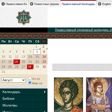
Православие.Ru
Поместные Церкви
Православный Календарь
English
Православный Церковный календарь 2
Пн
Вт
Ср
Чт
Пт
Сб
Вс
1
2
3
4
5
6
7
9
8
10
11
12
13
14
15
16
17
18
19
20
21
22
23
24
25
26
27
28
29
30
31
Ст. ст.
Нов. ст.
Календарь
Библия
Молитвы