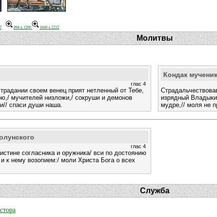
7
894 x 1200
1648 x 2212
Молитвы
Кондак мучени
глас 4
страдании своем венец прият нетленный от Тебе,
Страдальчествовав
ою,/ мучителей низложи,/ сокруши и демонов
изрядный Владыки 
и// спаси души наша.
мудре,// моля не п
Солунского
глас 4
истине согласника и оружника/ вси по достоянию
и к нему возопием:/ моли Христа Бога о всех
Служба
естора