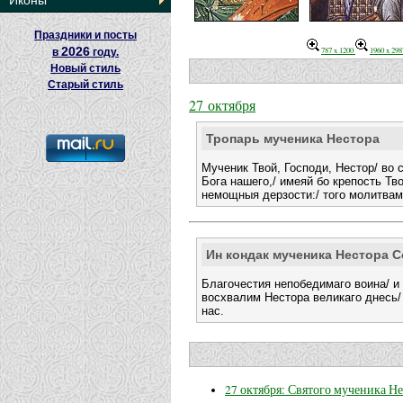
Иконы
Праздники и посты
2026
787 x 1200
1960 x 298
в
году.
Новый стиль
Старый стиль
27 октября
Тропарь мученика Нестора
Мученик Твой, Господи, Нестор/ во 
Бога нашего,/ имеяй бо крепость Тв
немощныя дерзости:/ того молитвам
Ин кондак мученика Нестора 
Благочестия непобедимаго воина/ и 
восхвалим Нестора великаго днесь/ 
нас.
27 октября: Святого мученика Н