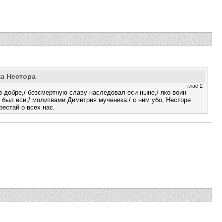
ка Нестора
глас 2
 добре,/ безсмертную славу наследовал еси ныне,/ яко воин
был еси,/ молитвами Димитрия мученика:/ с ним убо, Несторе
рестай о всех нас.