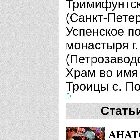
Тримифунтско
(Санкт-Пете
Успенское п
монастыря г.
(Петрозавод
Храм во имя
Троицы с. П
Стать
АНАТ