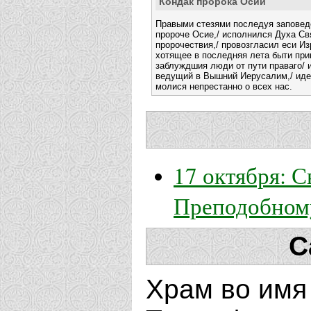
Кондак пророка Осии
Правыми стезями последуя заповед
пророче Осие,/ исполнился Духа Свя
пророчествия,/ провозгласил еси И
хотящее в последняя лета быти при
заблуждшия люди от пути праваго/ и
ведущий в Вышний Иерусалим,/ идеж
молися непрестанно о всех нас.
17 октября: С
Преподобном
С
Храм во имя