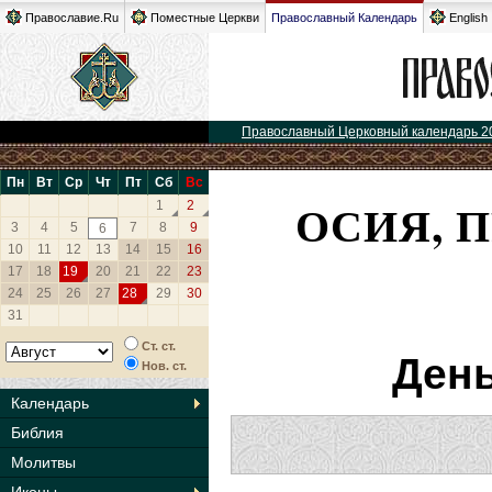
Православие.Ru
Поместные Церкви
Православный Календарь
English
Православный Церковный календарь 2
Пн
Вт
Ср
Чт
Пт
Сб
Вс
ОСИЯ, П
1
2
3
4
5
7
8
9
6
10
11
12
13
14
15
16
17
18
19
20
21
22
23
24
25
26
27
28
29
30
31
Ст. ст.
День
Нов. ст.
Календарь
Библия
Молитвы